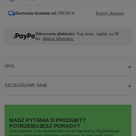
Darmowa dostawa od:
500,00 zł
Koszty dostawy
Odroczone płatności.
Kup teraz, zapłać za 30
dni.
Więcej informacji.
OPIS
SZCZEGÓŁOWE DANE
MASZ PYTANIA O PRODUKT?
POTRZEBUJESZ PORADY?
Zadaj pytanie, a my niezwłocznie na nie odpowiemy. Najciekawsze
pytania i odpowiedzi będziemy publikować, by inni mogli z nich