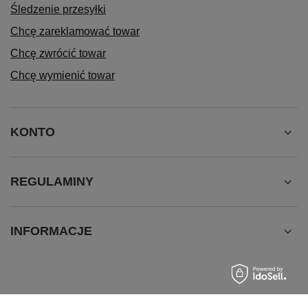
Śledzenie przesyłki
Chcę zareklamować towar
Chcę zwrócić towar
Chcę wymienić towar
KONTO
REGULAMINY
INFORMACJE