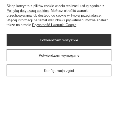
INFORMACJE
Sklep korzysta z plików cookie w celu realizacji usług zgodnie z
Polityką dotyczącą cookies
. Możesz określić warunki
przechowywania lub dostępu do cookie w Twojej przeglądarce.
Więcej informacji na temat warunków i prywatności można znaleźć
także na stronie
Prywatność i warunki Google
.
Potwierdzam wszystkie
SZYBKI KONTAKT
+48604307144
Potwierdzam wymagane
sklep@swiat-sprzatania.pl
Konfiguracja zgód
+48604307144
sklep@swiat-sprzatania.pl
53-020
Wrocław
W sklepie prezentujemy ceny brutto (z VAT).