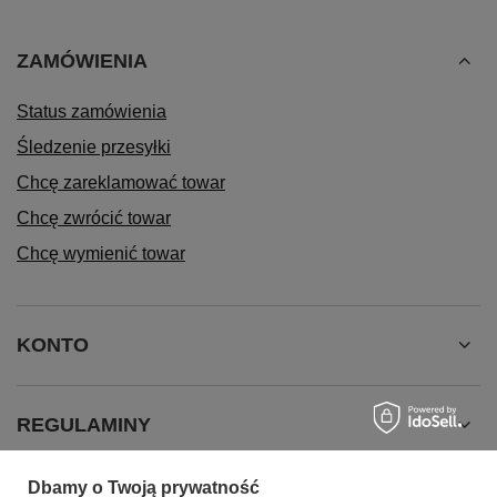
ZAMÓWIENIA
Status zamówienia
Śledzenie przesyłki
Chcę zareklamować towar
Chcę zwrócić towar
Chcę wymienić towar
KONTO
REGULAMINY
Dbamy o Twoją prywatność