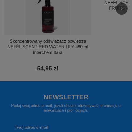
NEFÉL SCE
FRUITS 480 
5
Skoncentrowany odświeżacz powietrza
NEFÉL SCENT RED WATER LILY 480 ml
Interchem Italia
54,95 zł
NEWSLETTER
Podaj swój adres e-mail, jeżeli chcesz otrzymywać informacje o
nowościach i promocjach.
Twój adres e-mail