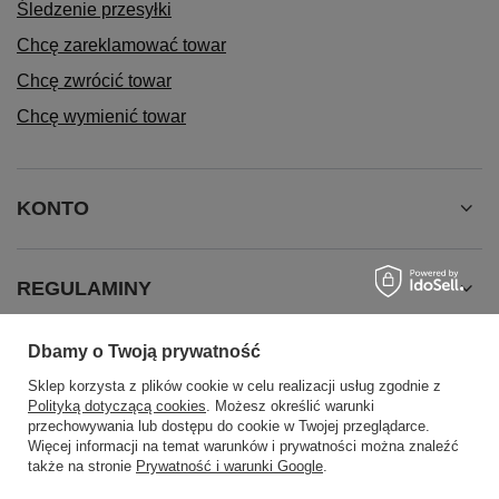
Śledzenie przesyłki
Chcę zareklamować towar
Chcę zwrócić towar
Chcę wymienić towar
KONTO
REGULAMINY
Dbamy o Twoją prywatność
INFORMACJE
Sklep korzysta z plików cookie w celu realizacji usług zgodnie z
Polityką dotyczącą cookies
. Możesz określić warunki
przechowywania lub dostępu do cookie w Twojej przeglądarce.
Więcej informacji na temat warunków i prywatności można znaleźć
także na stronie
Prywatność i warunki Google
.