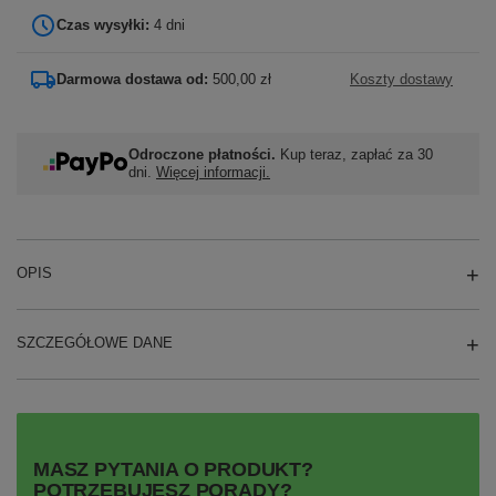
Czas wysyłki:
4 dni
Darmowa dostawa od:
500,00 zł
Koszty dostawy
Odroczone płatności.
Kup teraz, zapłać za 30
dni.
Więcej informacji.
OPIS
SZCZEGÓŁOWE DANE
MASZ PYTANIA O PRODUKT?
POTRZEBUJESZ PORADY?