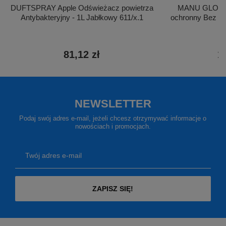
DUFTSPRAY Apple Odświeżacz powietrza
MANU GLOVE 
Antybakteryjny - 1L Jabłkowy 611/x.1
ochronny Bez sil
81,12 zł
1
NEWSLETTER
Podaj swój adres e-mail, jeżeli chcesz otrzymywać informacje o
nowościach i promocjach.
Twój adres e-mail
ZAPISZ SIĘ!