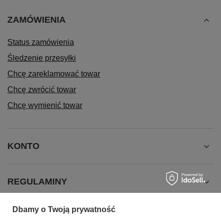
ZAMÓWIENIA
Status zamówienia
Śledzenie przesyłki
Chcę zareklamować towar
Chcę zwrócić towar
Chcę wymienić towar
KONTO
REGULAMINY
Dbamy o Twoją prywatność
INFORMACJE