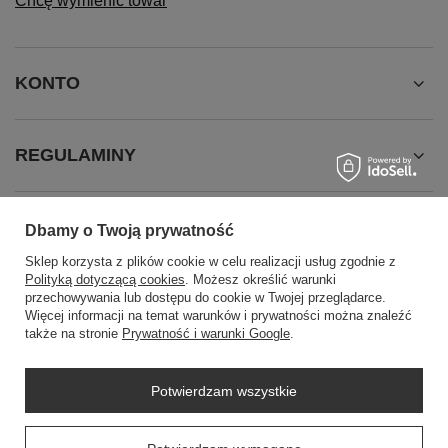
Chcę wymienić towar
KONTO
REGULAMINY
INFORMACJE
Dbamy o Twoją prywatność
Sklep korzysta z plików cookie w celu realizacji usług zgodnie z
Polityką dotyczącą cookies
. Możesz określić warunki
przechowywania lub dostępu do cookie w Twojej przeglądarce.
Więcej informacji na temat warunków i prywatności można znaleźć
także na stronie
Prywatność i warunki Google
.
Potwierdzam wszystkie
SZYBKI KONTAKT
+48604307144