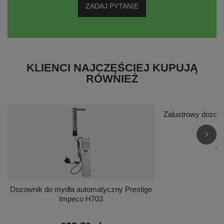
ZADAJ PYTANIE
KLIENCI NAJCZĘŚCIEJ KUPUJĄ
RÓWNIEŻ
Zalustrowy dozow
7
Dozownik do mydła automatyczny Prestige
Impeco H703