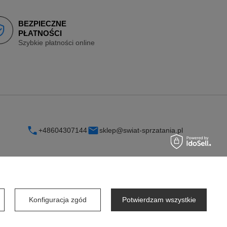
BEZPIECZNE
PŁATNOŚCI
Szybkie płatności online
+48604307144
sklep@swiat-sprzatania.pl
INFORMACJE
Konfiguracja zgód
Potwierdzam wszystkie
O firmie
Współpraca dla firm