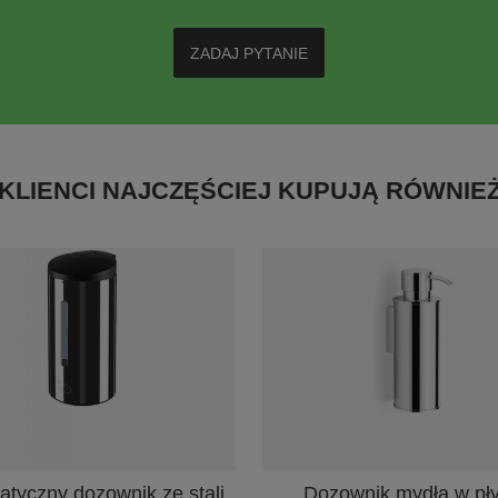
ZADAJ PYTANIE
KLIENCI NAJCZĘŚCIEJ KUPUJĄ RÓWNIE
tyczny dozownik ze stali
Dozownik mydła w pły