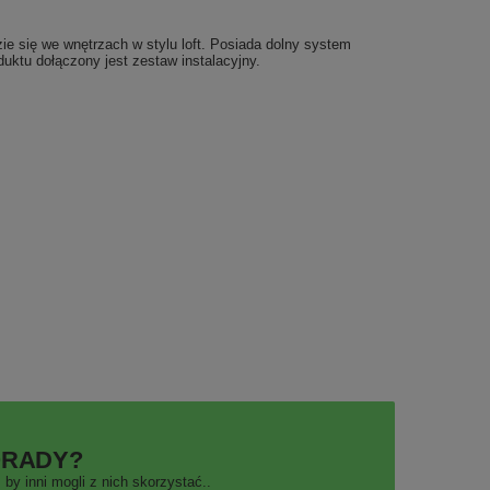
e się we wnętrzach w stylu loft. Posiada dolny system
ktu dołączony jest zestaw instalacyjny.
ORADY?
by inni mogli z nich skorzystać..