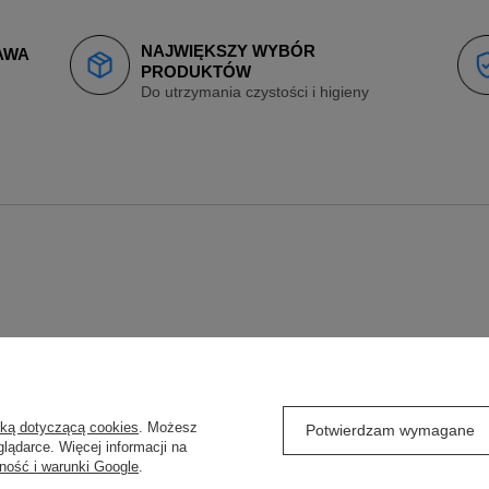
NAJWIĘKSZY WYBÓR
AWA
PRODUKTÓW
Do utrzymania czystości i higieny
O
REGULAMINY
yką dotyczącą cookies
. Możesz
Potwierdzam wymagane
lądarce. Więcej informacji na
j się
Wysyłka
ność i warunki Google
.
ówienia
Sposoby płatności