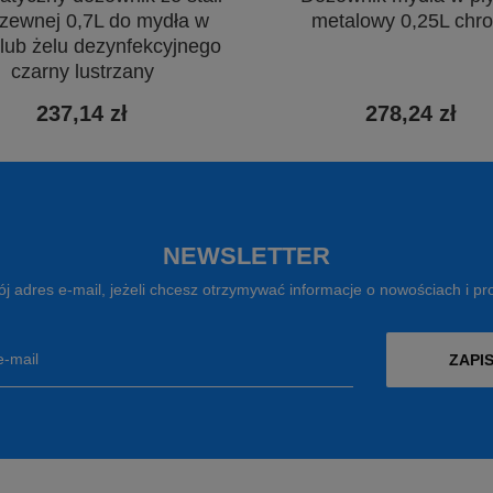
dzewnej 0,7L do mydła w
metalowy 0,25L chr
 lub żelu dezynfekcyjnego
czarny lustrzany
237,14 zł
278,24 zł
NEWSLETTER
j adres e-mail, jeżeli chcesz otrzymywać informacje o nowościach i p
e-mail
ZAPIS