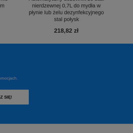
om
nierdzewnej 0,7L do mydła w
płynie lub żelu dezynfekcyjnego
stal połysk
218,82 zł
romocjach.
Z SIĘ!