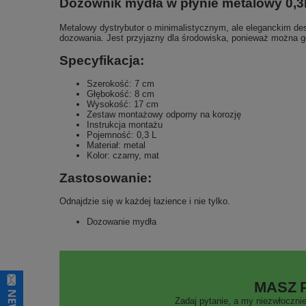
Dozownik mydła w płynie metalowy 0,3
Metalowy dystrybutor o minimalistycznym, ale eleganckim des
dozowania. Jest przyjazny dla środowiska, ponieważ można g
Specyfikacja:
Szerokość: 7 cm
Głębokość: 8 cm
Wysokość: 17 cm
Zestaw montażowy odporny na korozję
Instrukcja montażu
Pojemność: 0,3 L
Materiał: metal
Kolor: czarny, mat
Zastosowanie:
Odnajdzie się w każdej łazience i nie tylko.
Dozowanie mydła
MASZ 
Zadaj pytanie, a my niezwłocznie