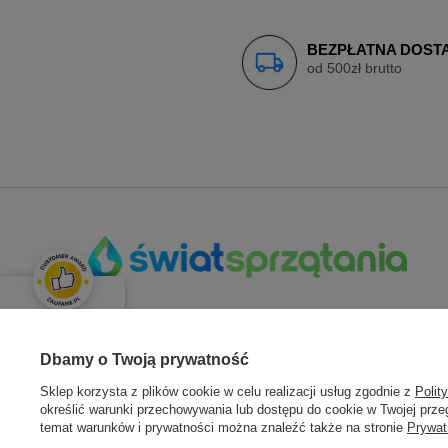
BEZPŁATNA DOST
od 500zł brutto
OPINIE KLIENTÓW
Świetnie
Dbamy o Twoją prywatność
ZAMÓWIENIA
KONT
Średnia ocena klientów:
4.9
/
5
Sklep korzysta z plików cookie w celu realizacji usług zgodnie z
Polit
określić warunki przechowywania lub dostępu do cookie w Twojej przeg
Status zamówienia
Zarejestru
temat warunków i prywatności można znaleźć także na stronie
Prywat
Łącznie opinii:
133 opinii
Śledzenie przesyłki
Moje zam