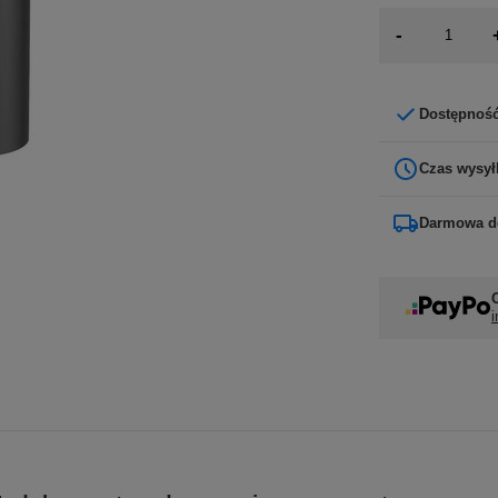
-
Dostępnoś
Czas wysył
Darmowa d
i