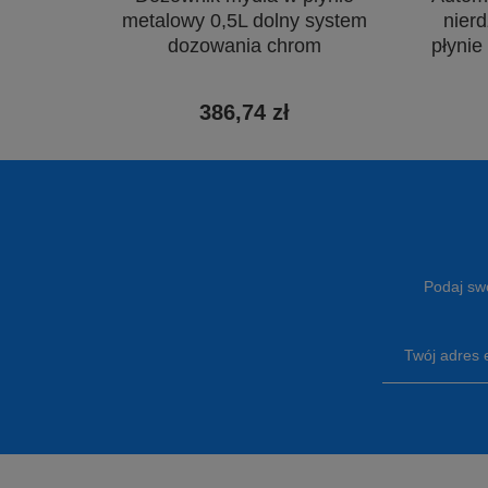
nier
metalowy 0,5L dolny system
płynie
dozowania chrom
386,74 zł
Podaj swó
Twój adres 