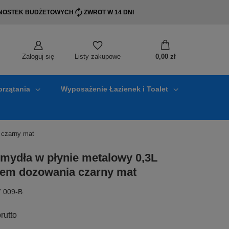
EDNOSTEK BUDŻETOWYCH
ZWROT W 14 DNI
Zaloguj się
0,00 zł
Listy zakupowe
przątania
Wyposażenie Łazienek i Toalet
 czarny mat
mydła w płynie metalowy 0,3L
tem dozowania czarny mat
7.009-B
rutto