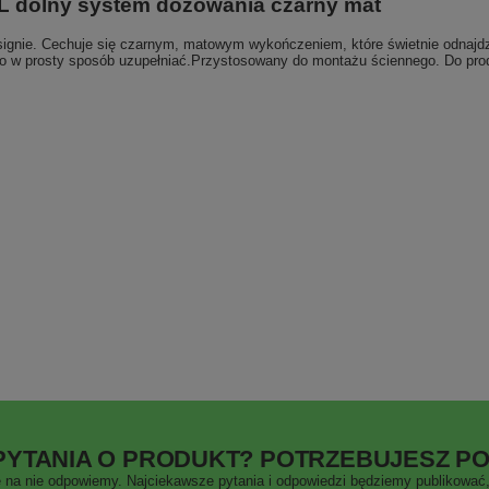
L dolny system dozowania czarny mat
ignie. Cechuje się czarnym, matowym wykończeniem, które świetnie odnajdzi
o w prosty sposób uzupełniać.Przystosowany do montażu ściennego. Do produ
PYTANIA O PRODUKT? POTRZEBUJESZ P
 na nie odpowiemy. Najciekawsze pytania i odpowiedzi będziemy publikować, 