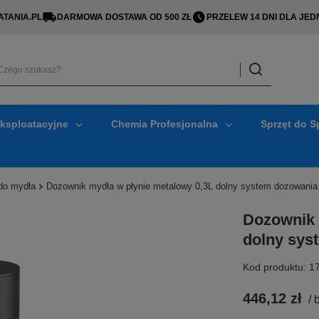
TANIA.PL
DARMOWA DOSTAWA OD 500 ZŁ
PRZELEW 14 DNI DLA J
Eksploatacyjne
Chemia Profesjonalna
Sprzęt do S
do mydła
Dozownik mydła w płynie metalowy 0,3L dolny system dozowania
Dozownik 
dolny sys
Kod produktu: 1
446,12 zł
/
b