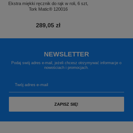
Ekstra miękki ręcznik do rąk w roli, 6 szt,
Tork Matic® 120016
289,05 zł
NEWSLETTER
Podaj swój adres e-mail, jeżeli chcesz otrzymywać informacje o
nowościach i promocjach.
Twój adres e-mail
ZAPISZ SIĘ!