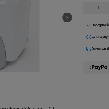
-
Dostępnoś
Czas wysył
Darmowa d
i
w płynie dolewane – 1 l