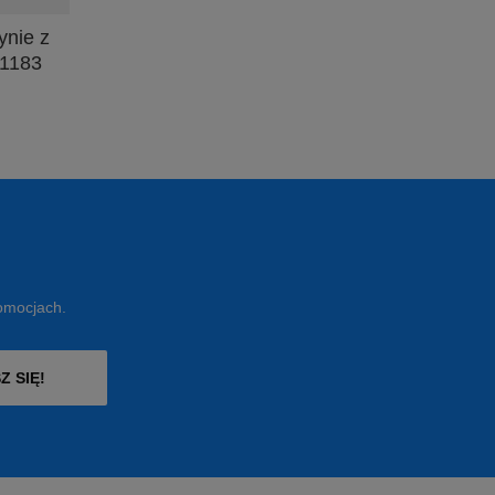
ynie z
61183
romocjach.
Z SIĘ!