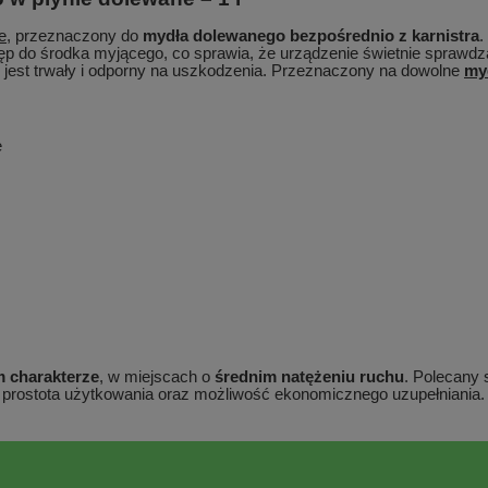
e
, przeznaczony do
mydła dolewanego bezpośrednio z karnistra
.
ęp do środka myjącego, co sprawia, że urządzenie świetnie sprawdz
 jest trwały i odporny na uszkodzenia. Przeznaczony na dowolne
my
e
m charakterze
, w miejscach o
średnim natężeniu ruchu
. Polecany 
ść, prostota użytkowania oraz możliwość ekonomicznego uzupełniania.