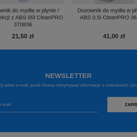
nik do mydła w płynie /
Dozownik do mydła w pł
ekcji z ABS 05l CleanPRO
ABS 0,5l CleanPRO 3
370836
21,50 zł
41,00 zł
NEWSLETTER
j adres e-mail, jeżeli chcesz otrzymywać informacje o nowościach i p
e-mail
ZAPIS