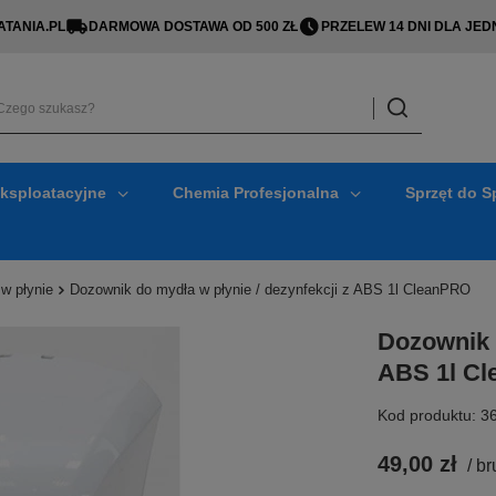
TANIA.PL
DARMOWA DOSTAWA OD 500 ZŁ
PRZELEW 14 DNI DLA J
Eksploatacyjne
Chemia Profesjonalna
Sprzęt do S
w płynie
Dozownik do mydła w płynie / dezynfekcji z ABS 1l CleanPRO
Dozownik d
ABS 1l C
Kod produktu: 3
49,00 zł
/
br