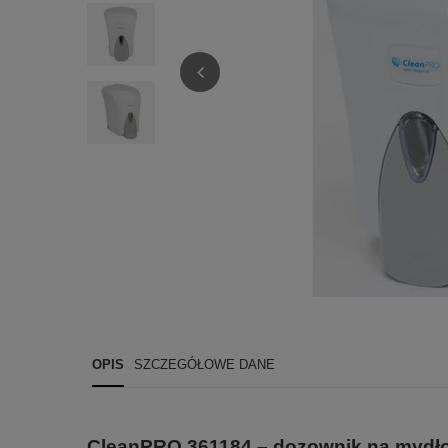
OPIS
SZCZEGÓŁOWE DANE
CleanPRO 361184 – dozownik na mydło 