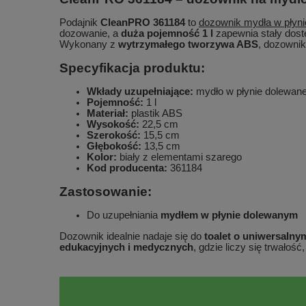
Podajnik
CleanPRO 361184
to
dozownik mydła w płyni
dozowanie, a
duża pojemność 1 l
zapewnia stały dost
Wykonany z
wytrzymałego tworzywa ABS
, dozownik
Specyfikacja produktu:
Wkłady uzupełniające:
mydło w płynie dolewan
Pojemność:
1 l
Materiał:
plastik ABS
Wysokość:
22,5 cm
Szerokość:
15,5 cm
Głębokość:
13,5 cm
Kolor:
biały z elementami szarego
Kod producenta:
361184
Zastosowanie:
Do uzupełniania
mydłem w płynie dolewanym
Dozownik idealnie nadaje się do
toalet o uniwersalny
edukacyjnych i medycznych
, gdzie liczy się trwało