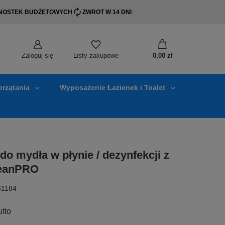
EDNOSTEK BUDŻETOWYCH
ZWROT W 14 DNI
Zaloguj się
0,00 zł
Listy zakupowe
przątania
Wyposażenie Łazienek i Toalet
o mydła w płynie / dezynfekcji z
leanPRO
61184
utto