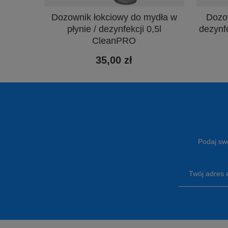
Dozownik łokciowy do mydła w
Dozow
płynie / dezynfekcji 0,5l
dezynf
CleanPRO
35,00 zł
Podaj swó
Twój adres 