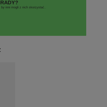
ORADY?
by inni mogli z nich skorzystać..
Ż