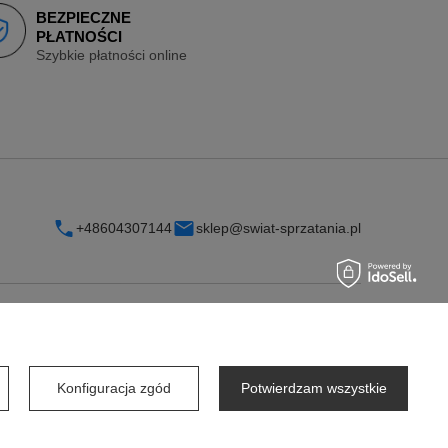
BEZPIECZNE
PŁATNOŚCI
Szybkie płatności online
+48604307144
sklep@swiat-sprzatania.pl
INFORMACJE
O firmie
Konfiguracja zgód
Potwierdzam wszystkie
Współpraca dla firm
Współpraca dla dostawców