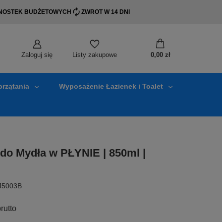
EDNOSTEK BUDŻETOWYCH
ZWROT W 14 DNI
Zaloguj się
0,00 zł
Listy zakupowe
przątania
Wyposażenie Łazienek i Toalet
do Mydła w PŁYNIE | 850ml |
CJ5003B
rutto