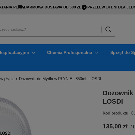
TANIA.PL
DARMOWA DOSTAWA OD 500 ZŁ
PRZELEW 14 DNI DLA J
Eksploatacyjne
Chemia Profesjonalna
Sprzęt do S
w płynie
Dozownik do Mydła w PŁYNIE | 850ml | LOSDI
Dozownik 
LOSDI
Kod produktu: 
135,00 zł
/
b