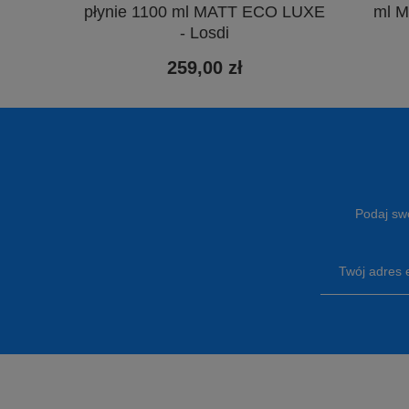
płynie 1100 ml MATT ECO LUXE
ml M
- Losdi
259,00 zł
Podaj swó
Twój adres 