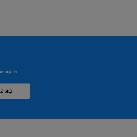
romocjach.
Z SIĘ!