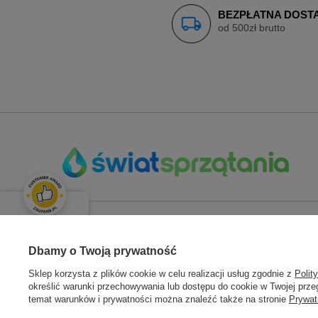
BEZPŁATNA DOST
od 500zł brutto
OPINIE KLIENTÓW
ZAMÓWIENIA
KONT
Świetnie
Dbamy o Twoją prywatność
Średnia ocena klientów:
4.9
/
5
Sklep korzysta z plików cookie w celu realizacji usług zgodnie z
Polit
Status zamówienia
Zarejestru
określić warunki przechowywania lub dostępu do cookie w Twojej przeg
Śledzenie przesyłki
Moje zam
temat warunków i prywatności można znaleźć także na stronie
Prywat
Łącznie opinii:
133 opinii
Chcę zareklamować towar
Koszyk