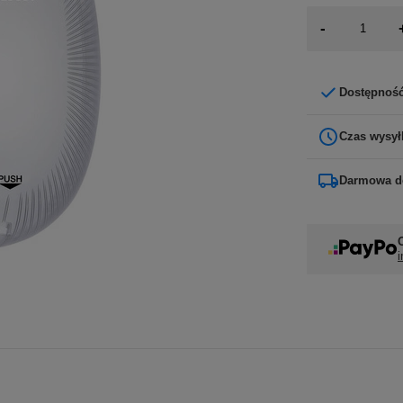
-
Dostępnoś
Czas wysył
Darmowa d
i