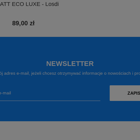
ATT ECO LUXE - Losdi
89,00 zł
NEWSLETTER
j adres e-mail, jeżeli chcesz otrzymywać informacje o nowościach i p
e-mail
ZAPIS