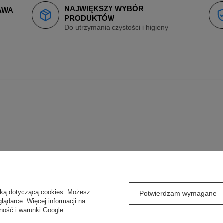
NAJWIĘKSZY WYBÓR
AWA
PRODUKTÓW
Do utrzymania czystości i higieny
O
REGULAMINY
yką dotyczącą cookies
. Możesz
j się
Wysyłka
Potwierdzam wymagane
lądarce. Więcej informacji na
ówienia
Sposoby płatności
ność i warunki Google
.
Regulamin