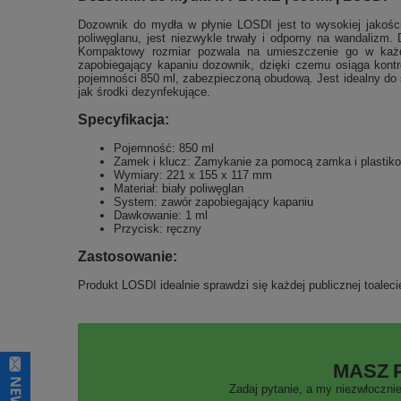
Dozownik do mydła w płynie LOSDI jest to wysokiej jakośc
poliwęglanu, jest niezwykle trwały i odporny na wandalizm.
Kompaktowy rozmiar pozwala na umieszczenie go w każde
zapobiegający kapaniu dozownik, dzięki czemu osiąga kontr
pojemności 850 ml, zabezpieczoną obudową. Jest idealny do 
jak środki dezynfekujące.
Specyfikacja:
Pojemność: 850 ml
Zamek i klucz: Zamykanie za pomocą zamka i plastik
Wymiary: 221 x 155 x 117 mm
Materiał: biały poliwęglan
System: zawór zapobiegający kapaniu
Dawkowanie: 1 ml
Przycisk: ręczny
Zastosowanie:
Produkt LOSDI idealnie sprawdzi się każdej publicznej toalecie,
MASZ 
Zadaj pytanie, a my niezwłocznie