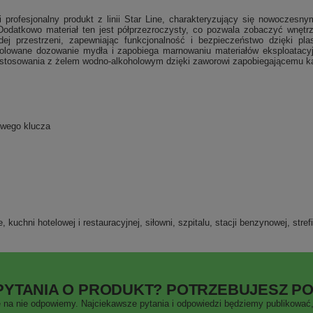
i profesjonalny produkt z linii Star Line, charakteryzujący się nowocze
 Dodatkowo materiał ten jest półprzezroczysty, co pozwala zobaczyć wnętrz
j przestrzeni, zapewniając funkcjonalność i bezpieczeństwo dzięki pl
olowane dozowanie mydła i zapobiega marnowaniu materiałów eksploatacyj
stosowania z żelem wodno-alkoholowym dzięki zaworowi zapobiegającemu ka
owego klucza
 kuchni hotelowej i restauracyjnej, siłowni, szpitalu, stacji benzynowej, strefi
PYTANIA O PRODUKT? POTRZEBUJESZ P
 na nie odpowiemy. Najciekawsze pytania i odpowiedzi będziemy publikować, 