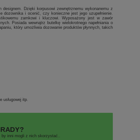
snym designem. Dzięki korpusowi zewnętrznemu wykonanemu z
e dozownika i ocenić, czy konieczne jest jego uzupełnienie.
astikowemu zamkowi i kluczowi. Wyposażony jest w zawór
nych. Posiada wewnątrz butelkę wielokrotnego napełniania o
paniu, który umożliwia dozowanie produktów płynnych, takich
e usługowej itp.
ORADY?
by inni mogli z nich skorzystać..