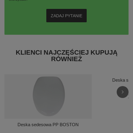
ZADAJ PYTANIE
KLIENCI NAJCZĘŚCIEJ KUPUJĄ
RÓWNIEŻ
Deska se
1
Deska sedesowa PP BOSTON