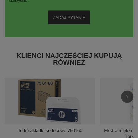
skorzystać..
ZADAJ PYTANIE
KLIENCI NAJCZĘŚCIEJ KUPUJĄ
RÓWNIEŻ
Tork nakładki sedesowe 750160
Ekstra miękki ręc
Tork 