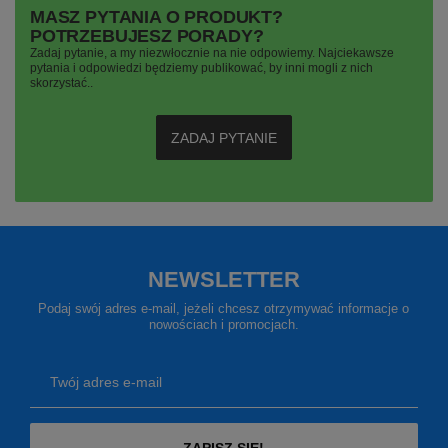
MASZ PYTANIA O PRODUKT?
POTRZEBUJESZ PORADY?
Zadaj pytanie, a my niezwłocznie na nie odpowiemy. Najciekawsze
pytania i odpowiedzi będziemy publikować, by inni mogli z nich
skorzystać..
ZADAJ PYTANIE
NEWSLETTER
Podaj swój adres e-mail, jeżeli chcesz otrzymywać informacje o
nowościach i promocjach.
Twój adres e-mail