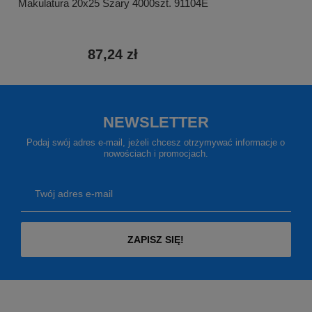
Makulatura 20x25 Szary 4000szt. 91104E
87,24 zł
NEWSLETTER
Podaj swój adres e-mail, jeżeli chcesz otrzymywać informacje o
nowościach i promocjach.
Twój adres e-mail
ZAPISZ SIĘ!