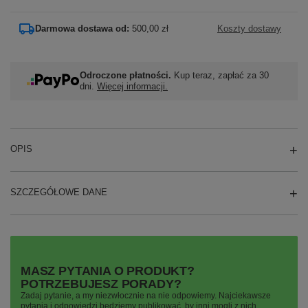
Darmowa dostawa od:
500,00 zł
Koszty dostawy
Odroczone płatności.
Kup teraz, zapłać za 30
dni.
Więcej informacji.
OPIS
SZCZEGÓŁOWE DANE
MASZ PYTANIA O PRODUKT?
POTRZEBUJESZ PORADY?
Zadaj pytanie, a my niezwłocznie na nie odpowiemy. Najciekawsze
pytania i odpowiedzi będziemy publikować, by inni mogli z nich