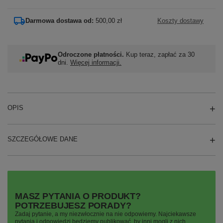
Darmowa dostawa od:
500,00 zł
Koszty dostawy
Odroczone płatności.
Kup teraz, zapłać za 30
dni.
Więcej informacji.
OPIS
SZCZEGÓŁOWE DANE
MASZ PYTANIA O PRODUKT?
POTRZEBUJESZ PORADY?
Zadaj pytanie, a my niezwłocznie na nie odpowiemy. Najciekawsze
pytania i odpowiedzi będziemy publikować, by inni mogli z nich