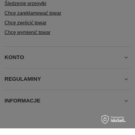
Śledzenie przesyłki
Chcę zareklamować towar
Chcę zwrócić towar
Chcę wymienić towar
KONTO
REGULAMINY
INFORMACJE