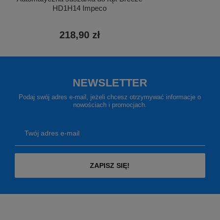
HD1H14 Impeco
218,90 zł
NEWSLETTER
Podaj swój adres e-mail, jeżeli chcesz otrzymywać informacje o
nowościach i promocjach.
Twój adres e-mail
ZAPISZ SIĘ!