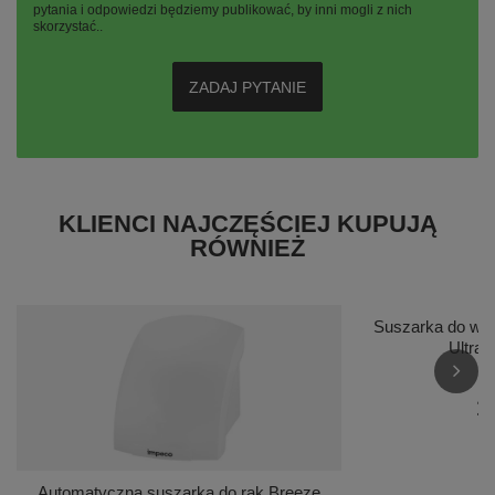
pytania i odpowiedzi będziemy publikować, by inni mogli z nich
skorzystać..
ZADAJ PYTANIE
KLIENCI NAJCZĘŚCIEJ KUPUJĄ
RÓWNIEŻ
Suszarka do wł
Ultra
1
Automatyczna suszarka do rąk Breeze