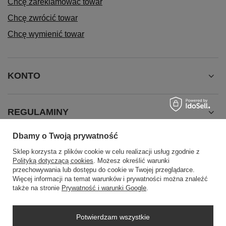
Chcę zareklamować towar
Chcę zwrócić towar
Chcę wymienić towar
KONTO
REGULAMINY
Dbamy o Twoją prywatność
INFORMACJE
Sklep korzysta z plików cookie w celu realizacji usług zgodnie z
Polityką dotyczącą cookies
. Możesz określić warunki
przechowywania lub dostępu do cookie w Twojej przeglądarce.
Więcej informacji na temat warunków i prywatności można znaleźć
także na stronie
Prywatność i warunki Google
.
Potwierdzam wszystkie