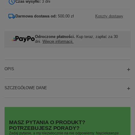
Czas wysyłki:
3 dni
Darmowa dostawa od:
500,00 zł
Koszty dostawy
Odroczone płatności.
Kup teraz, zapłać za 30
dni.
Więcej informacji.
OPIS
SZCZEGÓŁOWE DANE
MASZ PYTANIA O PRODUKT?
POTRZEBUJESZ PORADY?
Zadaj pytanie, a my niezwłocznie na nie odpowiemy. Najciekawsze