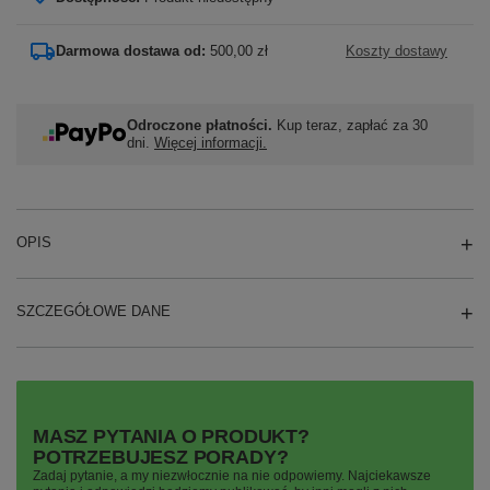
Darmowa dostawa od:
500,00 zł
Koszty dostawy
Odroczone płatności.
Kup teraz, zapłać za 30
dni.
Więcej informacji.
OPIS
SZCZEGÓŁOWE DANE
MASZ PYTANIA O PRODUKT?
POTRZEBUJESZ PORADY?
Zadaj pytanie, a my niezwłocznie na nie odpowiemy. Najciekawsze