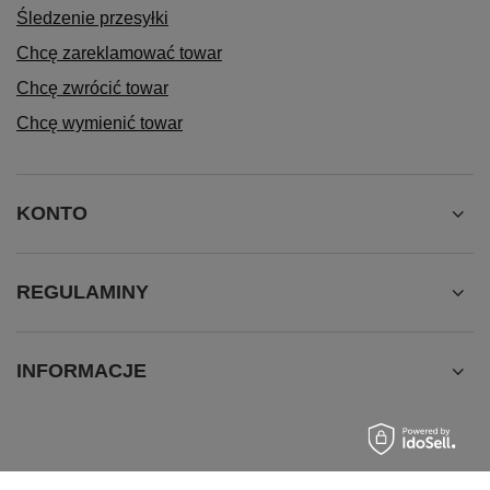
Śledzenie przesyłki
Chcę zareklamować towar
Chcę zwrócić towar
Chcę wymienić towar
KONTO
REGULAMINY
INFORMACJE