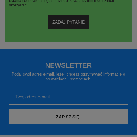
pytania i odpowiedzi będziemy publikować, by inni mogli z nich
skorzystać..
ZADAJ PYTANIE
NEWSLETTER
Podaj swój adres e-mail, jeżeli chcesz otrzymywać informacje o
nowościach i promocjach.
Twój adres e-mail
ZAPISZ SIĘ!