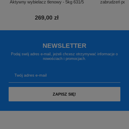
Aktywny wybielacz tlenowy - 5kg 631/5
zabrudzeń po b
269,00 zł
6
NEWSLETTER
Podaj swój adres e-mail, jeżeli chcesz otrzymywać informacje o
nowościach i promocjach.
Twój adres e-mail
ZAPISZ SIĘ!