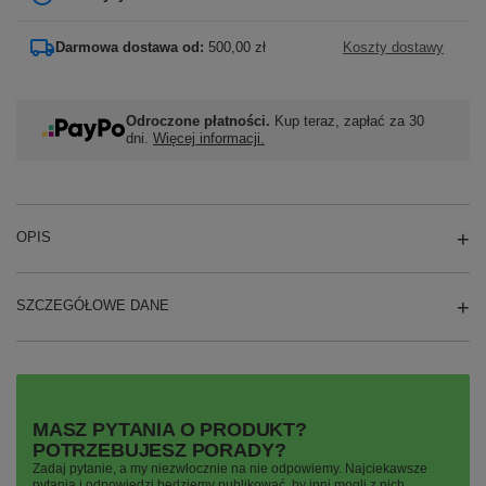
Darmowa dostawa od:
500,00 zł
Koszty dostawy
Odroczone płatności.
Kup teraz, zapłać za 30
dni.
Więcej informacji.
OPIS
SZCZEGÓŁOWE DANE
MASZ PYTANIA O PRODUKT?
POTRZEBUJESZ PORADY?
Zadaj pytanie, a my niezwłocznie na nie odpowiemy. Najciekawsze
pytania i odpowiedzi będziemy publikować, by inni mogli z nich