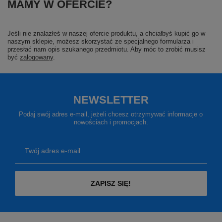
MAMY W OFERCIE?
Jeśli nie znalazłeś w naszej ofercie produktu, a chciałbyś kupić go w
naszym sklepie, możesz skorzystać ze specjalnego formularza i
przesłać nam opis szukanego przedmiotu. Aby móc to zrobić musisz
być
zalogowany
.
NEWSLETTER
Podaj swój adres e-mail, jeżeli chcesz otrzymywać informacje o
nowościach i promocjach.
Twój adres e-mail
ZAPISZ SIĘ!